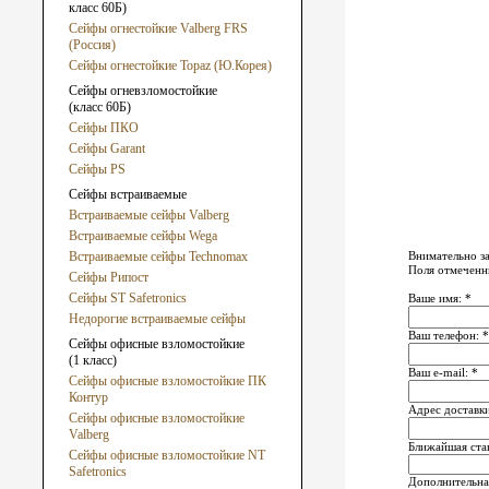
класс 60Б)
Сейфы огнестойкие Valberg FRS
(Россия)
Сейфы огнестойкие Topaz (Ю.Корея)
Сейфы огневзломостойкие
(класс 60Б)
Сейфы ПКО
Сейфы Garant
Сейфы PS
Сейфы встраиваемые
Встраиваемые сейфы Valberg
Встраиваемые сейфы Wega
Встраиваемые сейфы Technomax
Внимательно за
Поля отмеченны
Сейфы Рипост
Сейфы ST Safetronics
Ваше имя: *
Недорогие встраиваемые сейфы
Ваш телефон: *
Сейфы офисные взломостойкие
(1 класс)
Ваш e-mail: *
Сейфы офисные взломостойкие ПК
Контур
Адрес доставки
Сейфы офисные взломостойкие
Valberg
Ближайшая ста
Сейфы офисные взломостойкие NT
Safetronics
Дополнительна