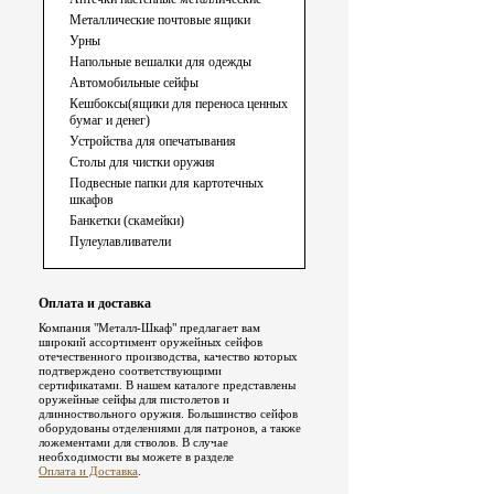
Металлические почтовые ящики
Урны
Напольные вешалки для одежды
Автомобильные сейфы
Кешбоксы(ящики для переноса ценных
бумаг и денег)
Устройства для опечатывания
Столы для чистки оружия
Подвесные папки для картотечных
шкафов
Банкетки (скамейки)
Пулеулавливатели
Оплата и доставка
Компания "Металл-Шкаф" предлагает вам
широкий ассортимент оружейных сейфов
отечественного производства, качество которых
подтверждено соответствующими
сертификатами. В нашем каталоге представлены
оружейные сейфы для пистолетов и
длинноствольного оружия. Большинство сейфов
оборудованы отделениями для патронов, а также
ложементами для стволов. В случае
необходимости вы можете в разделе
Оплата и Доставка
.