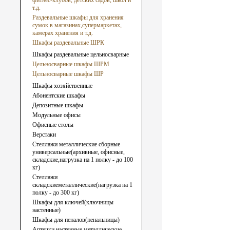
фитнес-клубов, детских садов, школ и
т.д.
Раздевальные шкафы для хранения
сумок в магазинах,супермаркетах,
камерах хранения и т.д.
Шкафы раздевальные ШРК
Шкафы раздевальные цельносварные
Цельносварные шкафы ШРМ
Цельносварные шкафы ШР
Шкафы хозяйственные
Абонентские шкафы
Депозитные шкафы
Модульные офисы
Офисные столы
Верстаки
Стеллажи металлические сборные
универсальные(архивные, офисные,
складские,нагрузка на 1 полку - до 100
кг)
Стеллажи
складскиеметаллические(нагрузка на 1
полку - до 300 кг)
Шкафы для ключей(ключницы
настенные)
Шкафы для пеналов(пенальницы)
Аптечки настенные металлические