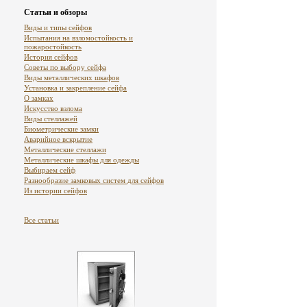
Статьи и обзоры
Виды и типы сейфов
Испытания на взломостойкость и
пожаростойкость
История сейфов
Советы по выбору сейфа
Виды металлических шкафов
Установка и закрепление сейфа
О замках
Искусство взлома
Виды стеллажей
Биометрические замки
Аварийное вскрытие
Металлические стеллажи
Металлические шкафы для одежды
Выбираем сейф
Разнообразие замковых систем для сейфов
Из истории сейфов
Все статьи