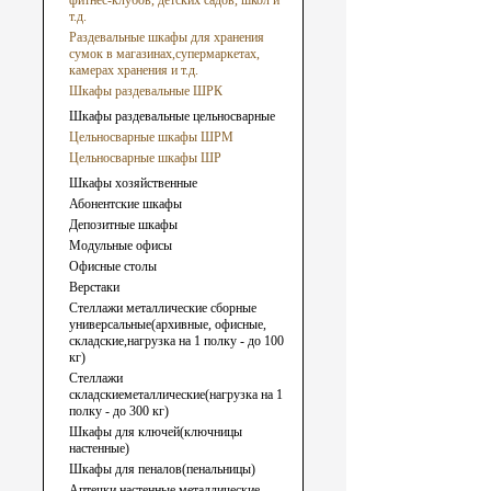
фитнес-клубов, детских садов, школ и
т.д.
Раздевальные шкафы для хранения
сумок в магазинах,супермаркетах,
камерах хранения и т.д.
Шкафы раздевальные ШРК
Шкафы раздевальные цельносварные
Цельносварные шкафы ШРМ
Цельносварные шкафы ШР
Шкафы хозяйственные
Абонентские шкафы
Депозитные шкафы
Модульные офисы
Офисные столы
Верстаки
Стеллажи металлические сборные
универсальные(архивные, офисные,
складские,нагрузка на 1 полку - до 100
кг)
Стеллажи
складскиеметаллические(нагрузка на 1
полку - до 300 кг)
Шкафы для ключей(ключницы
настенные)
Шкафы для пеналов(пенальницы)
Аптечки настенные металлические