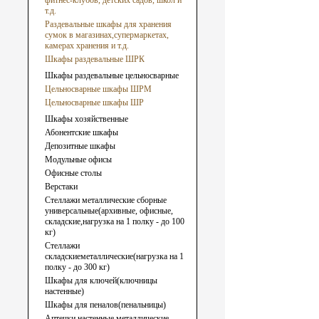
фитнес-клубов, детских садов, школ и
т.д.
Раздевальные шкафы для хранения
сумок в магазинах,супермаркетах,
камерах хранения и т.д.
Шкафы раздевальные ШРК
Шкафы раздевальные цельносварные
Цельносварные шкафы ШРМ
Цельносварные шкафы ШР
Шкафы хозяйственные
Абонентские шкафы
Депозитные шкафы
Модульные офисы
Офисные столы
Верстаки
Стеллажи металлические сборные
универсальные(архивные, офисные,
складские,нагрузка на 1 полку - до 100
кг)
Стеллажи
складскиеметаллические(нагрузка на 1
полку - до 300 кг)
Шкафы для ключей(ключницы
настенные)
Шкафы для пеналов(пенальницы)
Аптечки настенные металлические