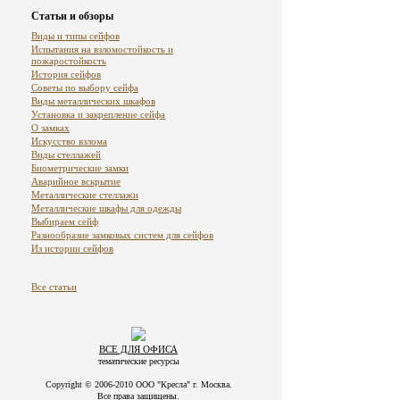
Статьи и обзоры
Виды и типы сейфов
Испытания на взломостойкость и
пожаростойкость
История сейфов
Советы по выбору сейфа
Виды металлических шкафов
Установка и закрепление сейфа
О замках
Искусство взлома
Виды стеллажей
Биометрические замки
Аварийное вскрытие
Металлические стеллажи
Металлические шкафы для одежды
Выбираем сейф
Разнообразие замковых систем для сейфов
Из истории сейфов
Все статьи
ВСЕ ДЛЯ ОФИСА
тематические ресурсы
Copyright © 2006-2010 ООО "Кресла" г. Москва.
Все права защищены.